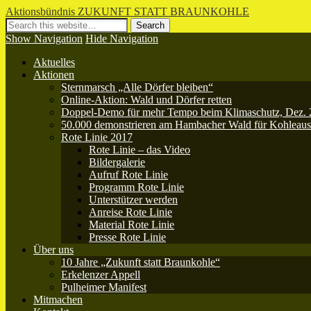
Aktionsbündnis ZUKUNFT STATT BRAUNKOHLE
Show Navigation
Hide Navigation
Aktuelles
Aktionen
Sternmarsch „Alle Dörfer bleiben“
Online-Aktion: Wald und Dörfer retten
Doppel-Demo für mehr Tempo beim Klimaschutz, Dez.
50.000 demonstrieren am Hambacher Wald für Kohleaus
Rote Linie 2017
Rote Linie – das Video
Bildergalerie
Aufruf Rote Linie
Programm Rote Linie
Unterstützer werden
Anreise Rote Linie
Material Rote Linie
Presse Rote Linie
Über uns
10 Jahre „Zukunft statt Braunkohle“
Erkelenzer Appell
Pulheimer Manifest
Mitmachen