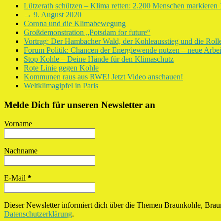
Lützerath schützen – Klima retten: 2.200 Menschen markiere
→ 9. August 2020
Corona und die Klimabewegung
Großdemonstration „Potsdam for future“
Vortrag: Der Hambacher Wald, der Kohleausstieg und die Rol
Forum Politik: Chancen der Energiewende nutzen – neue Arbeit
Stop Kohle – Deine Hände für den Klimaschutz
Rote Linie gegen Kohle
Kommunen raus aus RWE! Jetzt Video anschauen!
Weltklimagipfel in Paris
Melde Dich für unseren Newsletter an
Vorname
Nachname
E-Mail
*
Dieser Newsletter informiert dich über die Themen Braunkohle, Bra
Datenschutzerklärung
.