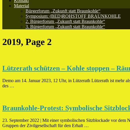
Kontakt
Material
Bürgerforum „Zukunft statt Braunkohle“
Symposium: (BED)ROHSTOFF BRAUNKOHLE
2. Bürgerforum „Zukunft statt Braunkohle“
3. Bürgerforum „Zukunft statt Braunkohle“
2019, Page 2
Lützerath schützen – Kohle stoppen – Rä
Demo am 14. Januar 2023, 12 Uhr, in Lützerath Lützerath ist mehr 
des …
Braunkohle-Protest: Symbolische Sitzblo
23. September 2022 | Mit einer symbolischen Sitzblockade vor dem 
Gruppen der Zivilgesellschaft für den Erhalt …