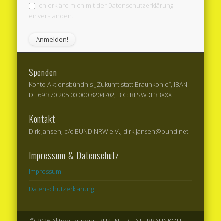
Ich erkläre mich mit der Datenschutzerklärung
einverstanden.
Spenden
Konto Aktionsbündnis „Zukunft statt Braunkohle“, IBAN:
DE 69 370 205 00 000 8204702, BIC: BFSWDE33XXX
Kontakt
Dirk Jansen, c/o BUND NRW e.V., dirk.jansen@bund.net
Impressum & Datenschutz
Impressum
Datenschutzerklärung
© 2026 Aktionsbündnis ZUKUNFT STATT BRAUNKOHLE