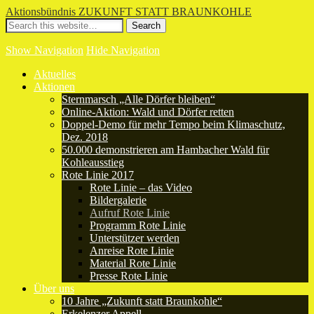
Aktionsbündnis ZUKUNFT STATT BRAUNKOHLE
Show Navigation
Hide Navigation
Aktuelles
Aktionen
Sternmarsch „Alle Dörfer bleiben“
Online-Aktion: Wald und Dörfer retten
Doppel-Demo für mehr Tempo beim Klimaschutz,
Dez. 2018
50.000 demonstrieren am Hambacher Wald für
Kohleausstieg
Rote Linie 2017
Rote Linie – das Video
Bildergalerie
Aufruf Rote Linie
Programm Rote Linie
Unterstützer werden
Anreise Rote Linie
Material Rote Linie
Presse Rote Linie
Über uns
10 Jahre „Zukunft statt Braunkohle“
Erkelenzer Appell