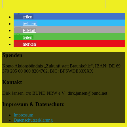
teilen
twittern
E-Mail
teilen
merken
Spenden
Konto Aktionsbündnis „Zukunft statt Braunkohle“, IBAN: DE 69
370 205 00 000 8204702, BIC: BFSWDE33XXX
Kontakt
Dirk Jansen, c/o BUND NRW e.V., dirk.jansen@bund.net
Impressum & Datenschutz
Impressum
Datenschutzerklärung