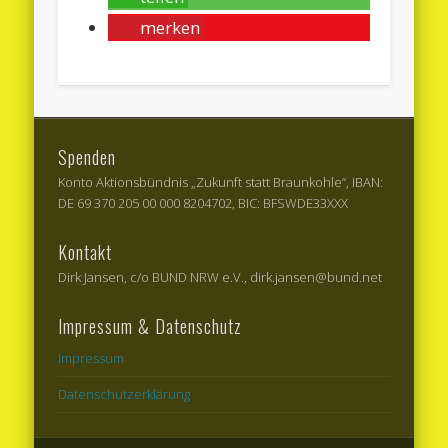
merken
Spenden
Konto Aktionsbündnis „Zukunft statt Braunkohle“, IBAN:
DE 69 370 205 00 000 8204702, BIC: BFSWDE33XXX
Kontakt
Dirk Jansen, c/o BUND NRW e.V., dirk.jansen@bund.net
Impressum & Datenschutz
Impressum
Datenschutzerklärung