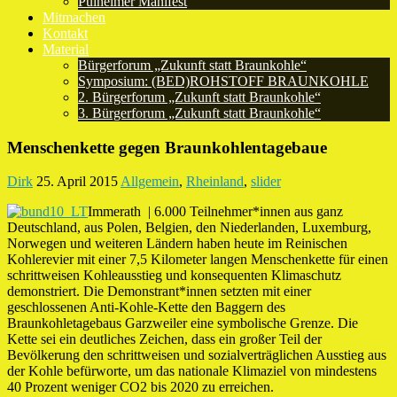
Pulheimer Manifest
Mitmachen
Kontakt
Material
Bürgerforum „Zukunft statt Braunkohle“
Symposium: (BED)ROHSTOFF BRAUNKOHLE
2. Bürgerforum „Zukunft statt Braunkohle“
3. Bürgerforum „Zukunft statt Braunkohle“
Menschenkette gegen Braunkohlentagebaue
Dirk
25. April 2015
Allgemein
,
Rheinland
,
slider
Immerath | 6.000 Teilnehmer*innen aus ganz
Deutschland, aus Polen, Belgien, den Niederlanden, Luxemburg,
Norwegen und weiteren Ländern haben heute im Reinischen
Kohlerevier mit einer 7,5 Kilometer langen Menschenkette für einen
schrittweisen Kohleausstieg und konsequenten Klimaschutz
demonstriert. Die Demonstrant*innen setzten mit einer
geschlossenen Anti-Kohle-Kette den Baggern des
Braunkohletagebaus Garzweiler eine symbolische Grenze. Die
Kette sei ein deutliches Zeichen, dass ein großer Teil der
Bevölkerung den schrittweisen und sozialverträglichen Ausstieg aus
der Kohle befürworte, um das nationale Klimaziel von mindestens
40 Prozent weniger CO2 bis 2020 zu erreichen.