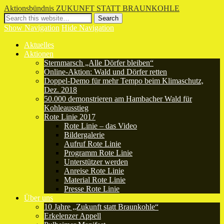
Aktionsbündnis ZUKUNFT STATT BRAUNKOHLE
Show Navigation
Hide Navigation
Aktuelles
Aktionen
Sternmarsch „Alle Dörfer bleiben“
Online-Aktion: Wald und Dörfer retten
Doppel-Demo für mehr Tempo beim Klimaschutz,
Dez. 2018
50.000 demonstrieren am Hambacher Wald für
Kohleausstieg
Rote Linie 2017
Rote Linie – das Video
Bildergalerie
Aufruf Rote Linie
Programm Rote Linie
Unterstützer werden
Anreise Rote Linie
Material Rote Linie
Presse Rote Linie
Über uns
10 Jahre „Zukunft statt Braunkohle“
Erkelenzer Appell