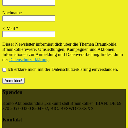
Nachname
E-Mail
*
Dieser Newsletter informiert dich über die Themen Braunkohle,
Braunkohlereviere, Umsiedlungen, Kampagnen und Aktionen.
Informationen zur Anmeldung und Datenverarbeitung findest du in
der
Datenschutzerklärung
.
Ich erkläre mich mit der Datenschutzerklärung einverstanden.
Spenden
Konto Aktionsbündnis „Zukunft statt Braunkohle“, IBAN: DE 69
370 205 00 000 8204702, BIC: BFSWDE33XXX
Kontakt