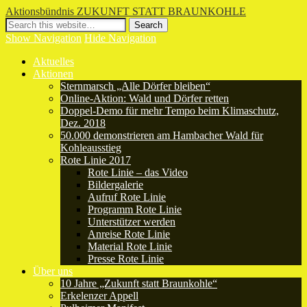
Aktionsbündnis ZUKUNFT STATT BRAUNKOHLE
Show Navigation
Hide Navigation
Aktuelles
Aktionen
Sternmarsch „Alle Dörfer bleiben“
Online-Aktion: Wald und Dörfer retten
Doppel-Demo für mehr Tempo beim Klimaschutz,
Dez. 2018
50.000 demonstrieren am Hambacher Wald für
Kohleausstieg
Rote Linie 2017
Rote Linie – das Video
Bildergalerie
Aufruf Rote Linie
Programm Rote Linie
Unterstützer werden
Anreise Rote Linie
Material Rote Linie
Presse Rote Linie
Über uns
10 Jahre „Zukunft statt Braunkohle“
Erkelenzer Appell