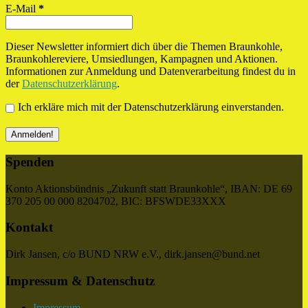
E-Mail
*
Dieser Newsletter informiert dich über die Themen Braunkohle,
Braunkohlereviere, Umsiedlungen, Kampagnen und Aktionen.
Informationen zur Anmeldung und Datenverarbeitung findest du in
der
Datenschutzerklärung
.
Ich erkläre mich mit der Datenschutzerklärung einverstanden.
Spenden
Konto Aktionsbündnis „Zukunft statt Braunkohle“, IBAN: DE 69
370 205 00 000 8204702, BIC: BFSWDE33XXX
Kontakt
Dirk Jansen, c/o BUND NRW e.V., dirk.jansen@bund.net
Impressum & Datenschutz
Impressum