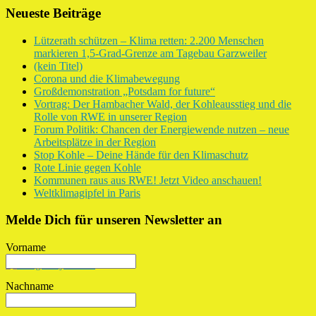
Neueste Beiträge
Lützerath schützen – Klima retten: 2.200 Menschen
markieren 1,5-Grad-Grenze am Tagebau Garzweiler
(kein Titel)
Corona und die Klimabewegung
Großdemonstration „Potsdam for future“
Vortrag: Der Hambacher Wald, der Kohleausstieg und die
Rolle von RWE in unserer Region
Forum Politik: Chancen der Energiewende nutzen – neue
Arbeitsplätze in der Region
Stop Kohle – Deine Hände für den Klimaschutz
Rote Linie gegen Kohle
Kommunen raus aus RWE! Jetzt Video anschauen!
Weltklimagipfel in Paris
Melde Dich für unseren Newsletter an
Vorname
Nachname