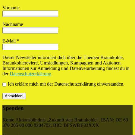
Vorname
Nachname
E-Mail
*
Dieser Newsletter informiert dich über die Themen Braunkohle,
Braunkohlereviere, Umsiedlungen, Kampagnen und Aktionen.
Informationen zur Anmeldung und Datenverarbeitung findest du in
der
Datenschutzerklärung
.
Ich erkläre mich mit der Datenschutzerklärung einverstanden.
Spenden
Konto Aktionsbündnis „Zukunft statt Braunkohle“, IBAN: DE 69
370 205 00 000 8204702, BIC: BFSWDE33XXX