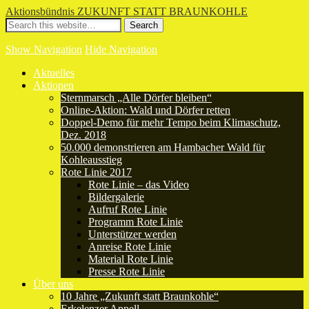
Aktionsbündnis ZUKUNFT STATT BRAUNKOHLE
Show Navigation
Hide Navigation
Aktuelles
Aktionen
Sternmarsch „Alle Dörfer bleiben“
Online-Aktion: Wald und Dörfer retten
Doppel-Demo für mehr Tempo beim Klimaschutz,
Dez. 2018
50.000 demonstrieren am Hambacher Wald für
Kohleausstieg
Rote Linie 2017
Rote Linie – das Video
Bildergalerie
Aufruf Rote Linie
Programm Rote Linie
Unterstützer werden
Anreise Rote Linie
Material Rote Linie
Presse Rote Linie
Über uns
10 Jahre „Zukunft statt Braunkohle“
Erkelenzer Appell