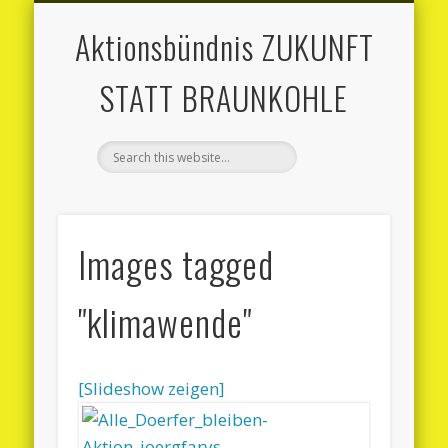
MITMACHEN
AKTUELLES
AKTIONEN
MATERIAL
ÜBER UNS
KONTAKT
Aktionsbündnis ZUKUNFT
STATT BRAUNKOHLE
Images tagged
"klimawende"
[Slideshow zeigen]