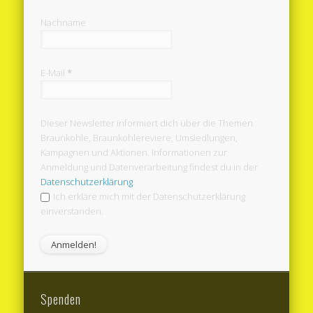
Nachname
E-Mail
*
Dieser Newsletter informiert dich über die Themen
Braunkohle, Braunkohlereviere, Umsiedlungen,
Kampagnen und Aktionen. Informationen zur
Anmeldung und Datenverarbeitung findest du in der
Datenschutzerklärung
.
Ich erkläre mich mit der Datenschutzerklärung
einverstanden.
Spenden