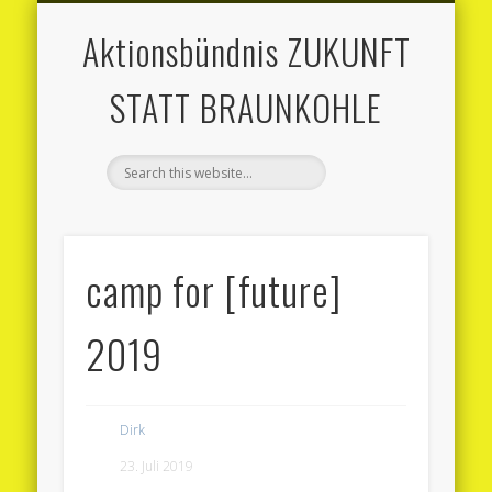
MITMACHEN
AKTUELLES
AKTIONEN
MATERIAL
ÜBER UNS
KONTAKT
Aktionsbündnis ZUKUNFT
STATT BRAUNKOHLE
camp for [future]
2019
Dirk
23. Juli 2019