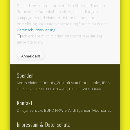
Dieser Newsletter informiert dich über die Themen
Braunkohle, Braunkohlereviere, Umsiedlungen,
Kampagnen und Aktionen. Informationen zur
Anmeldung und Datenverarbeitung findest du in der
Datenschutzerklärung
.
Ich erkläre mich mit der Datenschutzerklärung
einverstanden.
Spenden
Konto Aktionsbündnis „Zukunft statt Braunkohle“, IBAN:
DE 69 370 205 00 000 8204702, BIC: BFSWDE33XXX
Kontakt
Dirk Jansen, c/o BUND NRW e.V., dirk.jansen@bund.net
Impressum & Datenschutz