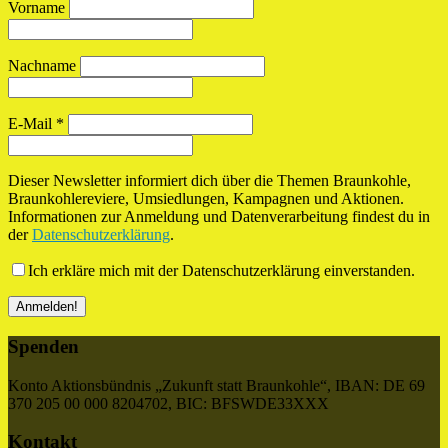
Vorname
Nachname
E-Mail
*
Dieser Newsletter informiert dich über die Themen Braunkohle,
Braunkohlereviere, Umsiedlungen, Kampagnen und Aktionen.
Informationen zur Anmeldung und Datenverarbeitung findest du in
der
Datenschutzerklärung
.
Ich erkläre mich mit der Datenschutzerklärung einverstanden.
Spenden
Konto Aktionsbündnis „Zukunft statt Braunkohle“, IBAN: DE 69
370 205 00 000 8204702, BIC: BFSWDE33XXX
Kontakt