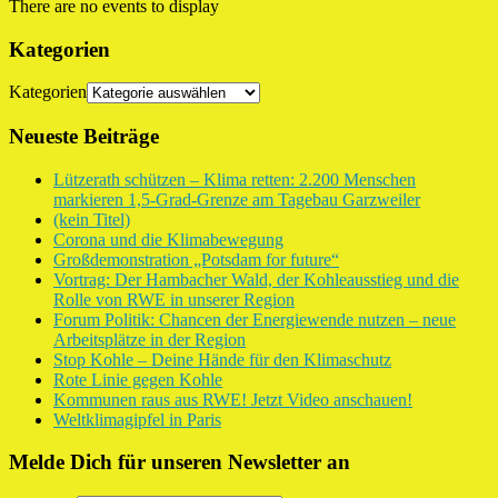
There are no events to display
Kategorien
Kategorien
Neueste Beiträge
Lützerath schützen – Klima retten: 2.200 Menschen
markieren 1,5-Grad-Grenze am Tagebau Garzweiler
(kein Titel)
Corona und die Klimabewegung
Großdemonstration „Potsdam for future“
Vortrag: Der Hambacher Wald, der Kohleausstieg und die
Rolle von RWE in unserer Region
Forum Politik: Chancen der Energiewende nutzen – neue
Arbeitsplätze in der Region
Stop Kohle – Deine Hände für den Klimaschutz
Rote Linie gegen Kohle
Kommunen raus aus RWE! Jetzt Video anschauen!
Weltklimagipfel in Paris
Melde Dich für unseren Newsletter an