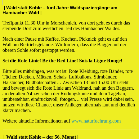
| Wald statt Kohle – fünf Jahre Waldspaziergänge am
Hambacher Wald |
Treffpunkt 11.30 Uhr in Morschenich, von dort geht es durch das
sterbende Dorf zum westlichen Teil des Hambacher Waldes.
Nach einer Pause mit Kaffee, Kuchen, Picknick geht es auf den
Wall am Bertriebsgelände. Wir fordern, dass die Bagger auf der
oberen Sohle sofort gestoppt werden.
Sei die Rote Linie! Be the Red Line! Sois la Ligne Rouge!
Bitte alles mitbringen, was rot ist. Rote Kleidung, rote Bänder, rote
Tücher, Decken, Mützen, Schals, Luftballons, Stirnbänder,
Halstücher, Bildbotschaften… Zwischen 13 und 15.00 Uhr steht
und bewegt sich die Rote Linie am Waldrand, nah an den Baggern,
an der alten A4 zwischen der Rodungskante und dem Tagebau,
unübersehbar, eindrucksvoll, fotogen… viel Presse wird dabei sein,
nutzen wir diese Chance, unser Anliegen abermals laut und deutlich
klarzumachen.
Weitere aktuelle Informationen auf
www.naturfuehrung.com
| Wald statt Kohle – der 56. Monat |