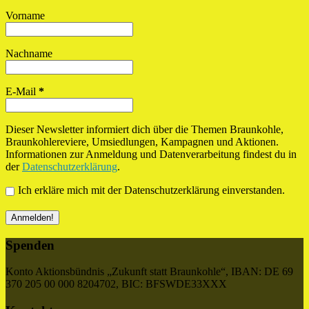
Vorname
Nachname
E-Mail
*
Dieser Newsletter informiert dich über die Themen Braunkohle,
Braunkohlereviere, Umsiedlungen, Kampagnen und Aktionen.
Informationen zur Anmeldung und Datenverarbeitung findest du in
der
Datenschutzerklärung
.
Ich erkläre mich mit der Datenschutzerklärung einverstanden.
Spenden
Konto Aktionsbündnis „Zukunft statt Braunkohle“, IBAN: DE 69
370 205 00 000 8204702, BIC: BFSWDE33XXX