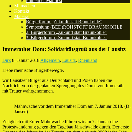
Pulheimer Manifest
Mitmachen
Kontakt
Material
Bürgerforum „Zukunft statt Braunkohle“
Symposium: (BED)ROHSTOFF BRAUNKOHLE
2. Bürgerforum „Zukunft statt Braunkohle“
3. Bürgerforum „Zukunft statt Braunkohle“
Immerather Dom: Solidaritätsgruß aus der Lausitz
Dirk
8. Januar 2018
Allgemein
,
Lausitz
,
Rheinland
Liebe rheinische Bürgerbewegte,
wir Lausitzer Bürger aus Deutschland und Polen haben die
Nachricht von der geplanten Sprengung des Doms von Immerath
mit Trauer wahrgenommen.
Mahnwache vor dem Immerather Dom am 7. Januar 2018. (D.
Jansen)
Zeitgleich mit Eurer Mahnwache führen wir am 7. Januar eine
Protestwanderung gegen den Tagebau Jänschwalde durch. Der erste