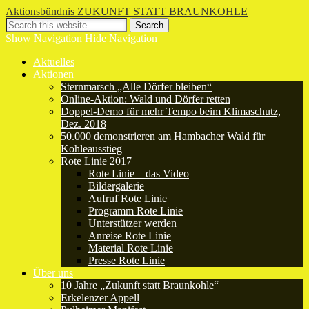
Aktionsbündnis ZUKUNFT STATT BRAUNKOHLE
Show Navigation
Hide Navigation
Aktuelles
Aktionen
Sternmarsch „Alle Dörfer bleiben“
Online-Aktion: Wald und Dörfer retten
Doppel-Demo für mehr Tempo beim Klimaschutz,
Dez. 2018
50.000 demonstrieren am Hambacher Wald für
Kohleausstieg
Rote Linie 2017
Rote Linie – das Video
Bildergalerie
Aufruf Rote Linie
Programm Rote Linie
Unterstützer werden
Anreise Rote Linie
Material Rote Linie
Presse Rote Linie
Über uns
10 Jahre „Zukunft statt Braunkohle“
Erkelenzer Appell