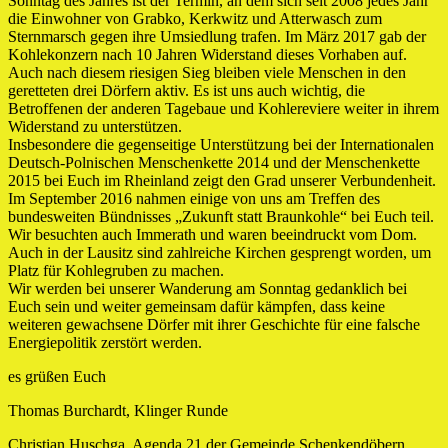
Sonntag des Jahres ist der Termin, an dem sich seit 2008 jedes Jahr
die Einwohner von Grabko, Kerkwitz und Atterwasch zum
Sternmarsch gegen ihre Umsiedlung trafen. Im März 2017 gab der
Kohlekonzern nach 10 Jahren Widerstand dieses Vorhaben auf.
Auch nach diesem riesigen Sieg bleiben viele Menschen in den
geretteten drei Dörfern aktiv. Es ist uns auch wichtig, die
Betroffenen der anderen Tagebaue und Kohlereviere weiter in ihrem
Widerstand zu unterstützen.
Insbesondere die gegenseitige Unterstützung bei der Internationalen
Deutsch-Polnischen Menschenkette 2014 und der Menschenkette
2015 bei Euch im Rheinland zeigt den Grad unserer Verbundenheit.
Im September 2016 nahmen einige von uns am Treffen des
bundesweiten Bündnisses „Zukunft statt Braunkohle“ bei Euch teil.
Wir besuchten auch Immerath und waren beeindruckt vom Dom.
Auch in der Lausitz sind zahlreiche Kirchen gesprengt worden, um
Platz für Kohlegruben zu machen.
Wir werden bei unserer Wanderung am Sonntag gedanklich bei
Euch sein und weiter gemeinsam dafür kämpfen, dass keine
weiteren gewachsene Dörfer mit ihrer Geschichte für eine falsche
Energiepolitik zerstört werden.
es grüßen Euch
Thomas Burchardt, Klinger Runde
Christian Huschga, Agenda 21 der Gemeinde Schenkendöbern