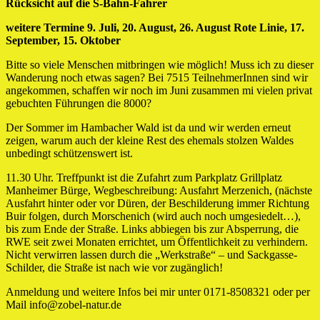
Rücksicht auf die S-Bahn-Fahrer
weitere Termine 9. Juli, 20. August, 26. August Rote Linie, 17.
September, 15. Oktober
Bitte so viele Menschen mitbringen wie möglich! Muss ich zu dieser
Wanderung noch etwas sagen? Bei 7515 TeilnehmerInnen sind wir
angekommen, schaffen wir noch im Juni zusammen mi vielen privat
gebuchten Führungen die 8000?
Der Sommer im Hambacher Wald ist da und wir werden erneut
zeigen, warum auch der kleine Rest des ehemals stolzen Waldes
unbedingt schützenswert ist.
11.30 Uhr. Treffpunkt ist die Zufahrt zum Parkplatz Grillplatz
Manheimer Bürge, Wegbeschreibung: Ausfahrt Merzenich, (nächste
Ausfahrt hinter oder vor Düren, der Beschilderung immer Richtung
Buir folgen, durch Morschenich (wird auch noch umgesiedelt…),
bis zum Ende der Straße. Links abbiegen bis zur Absperrung, die
RWE seit zwei Monaten errichtet, um Öffentlichkeit zu verhindern.
Nicht verwirren lassen durch die „Werkstraße“ – und Sackgasse-
Schilder, die Straße ist nach wie vor zugänglich!
Anmeldung und weitere Infos bei mir unter 0171-8508321 oder per
Mail info@zobel-natur.de