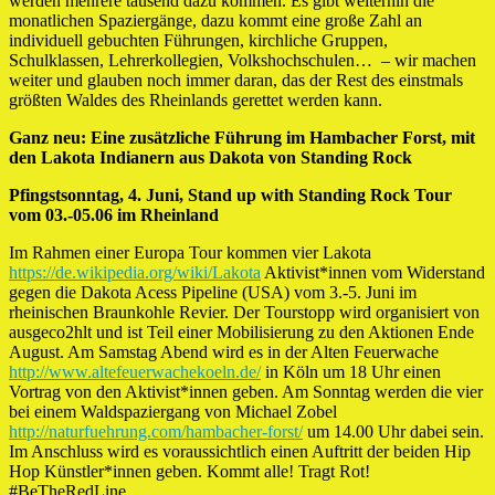
werden mehrere tausend dazu kommen. Es gibt weiterhin die
monatlichen Spaziergänge, dazu kommt eine große Zahl an
individuell gebuchten Führungen, kirchliche Gruppen,
Schulklassen, Lehrerkollegien, Volkshochschulen… – wir machen
weiter und glauben noch immer daran, das der Rest des einstmals
größten Waldes des Rheinlands gerettet werden kann.
Ganz neu: Eine zusätzliche Führung im Hambacher Forst, mit
den Lakota Indianern aus Dakota von Standing Rock
Pfingstsonntag, 4. Juni, Stand up with Standing Rock Tour
vom 03.-05.06 im Rheinland
Im Rahmen einer Europa Tour kommen vier Lakota
https://de.wikipedia.org/wiki/Lakota
Aktivist*innen vom Widerstand
gegen die Dakota Acess Pipeline (USA) vom 3.-5. Juni im
rheinischen Braunkohle Revier. Der Tourstopp wird organisiert von
ausgeco2hlt und ist Teil einer Mobilisierung zu den Aktionen Ende
August. Am Samstag Abend wird es in der Alten Feuerwache
http://www.altefeuerwachekoeln.de/
in Köln um 18 Uhr einen
Vortrag von den Aktivist*innen geben. Am Sonntag werden die vier
bei einem Waldspaziergang von Michael Zobel
http://naturfuehrung.com/hambacher-forst/
um 14.00 Uhr dabei sein.
Im Anschluss wird es voraussichtlich einen Auftritt der beiden Hip
Hop Künstler*innen geben. Kommt alle! Tragt Rot!
#BeTheRedLine