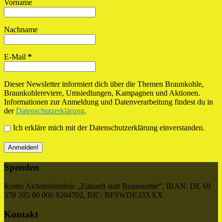
Vorname
Nachname
E-Mail
*
Dieser Newsletter informiert dich über die Themen Braunkohle,
Braunkohlereviere, Umsiedlungen, Kampagnen und Aktionen.
Informationen zur Anmeldung und Datenverarbeitung findest du in
der
Datenschutzerklärung
.
Ich erkläre mich mit der Datenschutzerklärung einverstanden.
Spenden
Konto Aktionsbündnis „Zukunft statt Braunkohle“, IBAN: DE 69
370 205 00 000 8204702, BIC: BFSWDE33XXX
Kontakt