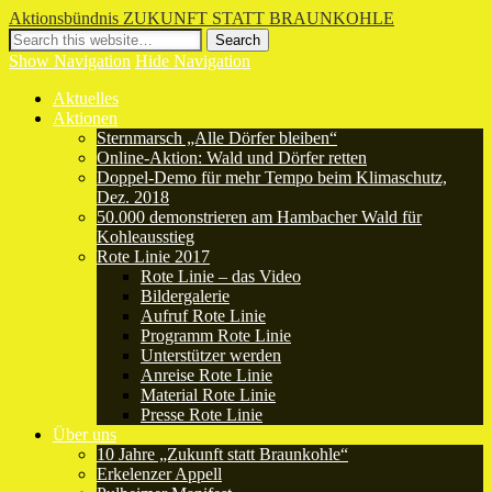
Aktionsbündnis ZUKUNFT STATT BRAUNKOHLE
Show Navigation
Hide Navigation
Aktuelles
Aktionen
Sternmarsch „Alle Dörfer bleiben“
Online-Aktion: Wald und Dörfer retten
Doppel-Demo für mehr Tempo beim Klimaschutz,
Dez. 2018
50.000 demonstrieren am Hambacher Wald für
Kohleausstieg
Rote Linie 2017
Rote Linie – das Video
Bildergalerie
Aufruf Rote Linie
Programm Rote Linie
Unterstützer werden
Anreise Rote Linie
Material Rote Linie
Presse Rote Linie
Über uns
10 Jahre „Zukunft statt Braunkohle“
Erkelenzer Appell