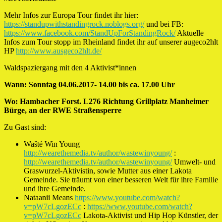
Mehr Infos zur Europa Tour findet ihr hier:
https://standupwithstandingrock.noblogs.org/
und bei FB:
https://www.facebook.com/StandUpForStandingRock/
Aktuelle
Infos zum Tour stopp im Rheinland findet ihr auf unserer augeco2hlt
HP
http://www.ausgeco2hlt.de/
Waldspaziergang mit den 4 Aktivist*innen
Wann: Sonntag 04.06.2017- 14.00 bis ca. 17.00 Uhr
Wo: Hambacher Forst. L276 Richtung Grillplatz Manheimer
Bürge, an der RWE Straßensperre
Zu Gast sind:
Wašté Win Young
http://wearethemedia.tv/author/wastewinyoung/
:
http://wearethemedia.tv/author/wastewinyoung/
Umwelt- und
Graswurzel-Aktivistin, sowie Mutter aus einer Lakota
Gemeinde. Sie träumt von einer besseren Welt für ihre Familie
und ihre Gemeinde.
Nataanii Means
https://www.youtube.com/watch?
v=pW7cLgozECc
:
https://www.youtube.com/watch?
v=pW7cLgozECc
Lakota-Aktivist und Hip Hop Künstler, der