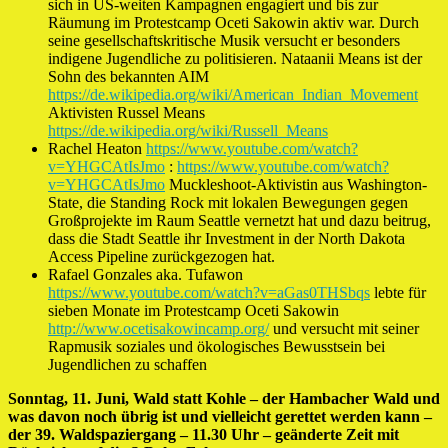
sich in US-weiten Kampagnen engagiert und bis zur
Räumung im Protestcamp Oceti Sakowin aktiv war. Durch
seine gesellschaftskritische Musik versucht er besonders
indigene Jugendliche zu politisieren. Nataanii Means ist der
Sohn des bekannten AIM
https://de.wikipedia.org/wiki/American_Indian_Movement
Aktivisten Russel Means
https://de.wikipedia.org/wiki/Russell_Means
Rachel Heaton
https://www.youtube.com/watch?
v=YHGCAtIsJmo
:
https://www.youtube.com/watch?
v=YHGCAtIsJmo
Muckleshoot-Aktivistin aus Washington-
State, die Standing Rock mit lokalen Bewegungen gegen
Großprojekte im Raum Seattle vernetzt hat und dazu beitrug,
dass die Stadt Seattle ihr Investment in der North Dakota
Access Pipeline zurückgezogen hat.
Rafael Gonzales aka. Tufawon
https://www.youtube.com/watch?v=aGas0THSbqs
lebte für
sieben Monate im Protestcamp Oceti Sakowin
http://www.ocetisakowincamp.org/
und versucht mit seiner
Rapmusik soziales und ökologisches Bewusstsein bei
Jugendlichen zu schaffen
Sonntag, 11. Juni, Wald statt Kohle – der Hambacher Wald und
was davon noch übrig ist und vielleicht gerettet werden kann –
der 39. Waldspaziergang – 11.30 Uhr – geänderte Zeit mit