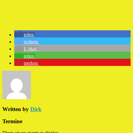
teilen
twittern
E-Mail
teilen
merken
Written by
Dirk
Termine
There are no events to display