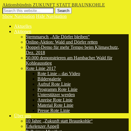
Aktionsbündnis ZUKUNFT STATT BRAUNKOHLE
Show Navigation
Hide Navigation
Aktuelles
Aktionen
Sternmarsch „Alle Dörfer bleiben“
Online-Aktion: Wald und Dörfer retten
Doppel-Demo für mehr Tempo beim Klimaschutz,
Dez. 2018
50.000 demonstrieren am Hambacher Wald für
Kohleausstieg
Rote Linie 2017
Rote Linie – das Video
Bildergalerie
Aufruf Rote Linie
Programm Rote Linie
Unterstützer werden
Anreise Rote Linie
Material Rote Linie
Presse Rote Linie
Über uns
10 Jahre „Zukunft statt Braunkohle“
Erkelenzer Appell