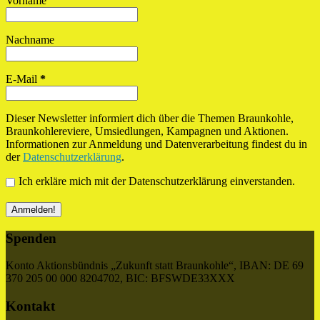
Vorname
Nachname
E-Mail
*
Dieser Newsletter informiert dich über die Themen Braunkohle,
Braunkohlereviere, Umsiedlungen, Kampagnen und Aktionen.
Informationen zur Anmeldung und Datenverarbeitung findest du in
der
Datenschutzerklärung
.
Ich erkläre mich mit der Datenschutzerklärung einverstanden.
Spenden
Konto Aktionsbündnis „Zukunft statt Braunkohle“, IBAN: DE 69
370 205 00 000 8204702, BIC: BFSWDE33XXX
Kontakt