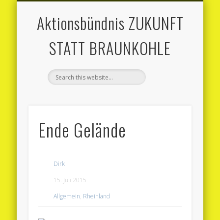
MITMACHEN
AKTUELLES
AKTIONEN
MATERIAL
ÜBER UNS
KONTAKT
Aktionsbündnis ZUKUNFT
STATT BRAUNKOHLE
Ende Gelände
Dirk
15. Juli 2015
Allgemein
,
Rheinland